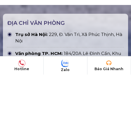
ĐỊA CHỈ VĂN PHÒNG
Trụ sở Hà Nội:
229, Đ. Vân Trì, Xã Phúc Thịnh, Hà
Nội
Văn phòng TP. HCM:
184/20A Lê Đình Cẩn, Khu
phố 6, Phường Tân Tạo, TP Hồ Chí Minh
Hotline
Báo Giá Nhanh
Zalo
Trụ sở HCM:
G5/11 Đường Lô 2, Ấp 27, Xã Bình
Lợi, TPHCM
CN Phú Quốc: ĐT45, Dương Đông, Phú Quốc
Nhà Máy Sản Xuất: Xã Bình Lợi, TP. HCM
TÀI KHOẢN NGÂN HÀNG