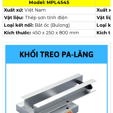
Model: MPL4545
Xuất xứ:
Việt Nam
Xuất x
Vật liệu:
Thép sơn tĩnh điện
Vật liệ
Loại kết nối:
Bắt ốc (Bulong)
Loại k
Kích thước:
450 x 250 x 800 mm
Kích t