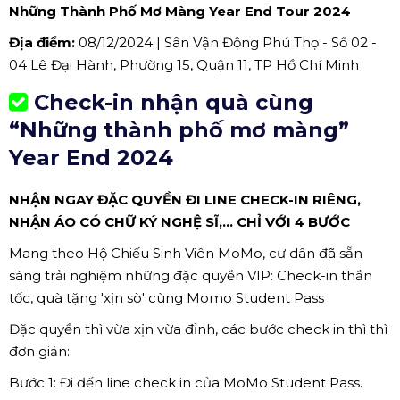
Những Thành Phố Mơ Màng Year End Tour 2024
Địa điểm:
08/12/2024 | Sân Vận Động Phú Thọ - Số 02 -
04 Lê Đại Hành, Phường 15, Quận 11, TP Hồ Chí Minh
Check-in nhận quà cùng
“Những thành phố mơ màng”
Year End 2024
NHẬN NGAY ĐẶC QUYỀN ĐI LINE CHECK-IN RIÊNG,
NHẬN ÁO CÓ CHỮ KÝ NGHỆ SĨ,... CHỈ VỚI 4 BƯỚC
Mang theo Hộ Chiếu Sinh Viên MoMo, cư dân đã sẵn
sàng trải nghiệm những đặc quyền VIP: Check-in thần
tốc, quà tặng 'xịn sò' cùng Momo Student Pass
Đặc quyền thì vừa xịn vừa đỉnh, các bước check in thì thì
đơn giản:
Bước 1: Đi đến line check in của MoMo Student Pass.