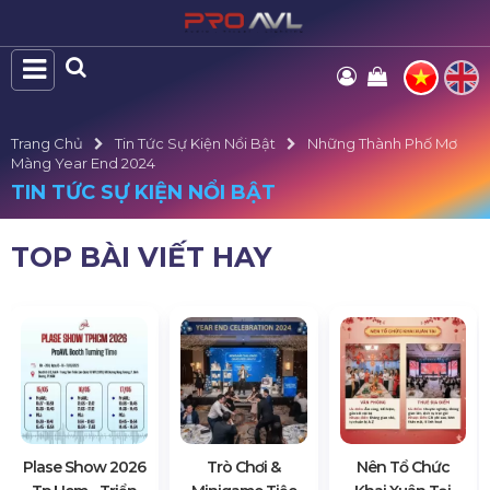
Trang Chủ
Tin Tức Sự Kiện Nổi Bật
Những Thành Phố Mơ
Màng Year End 2024
TIN TỨC SỰ KIỆN NỔI BẬT
TOP BÀI VIẾT HAY
Plase Show 2026
Trò Chơi &
Nên Tổ Chức