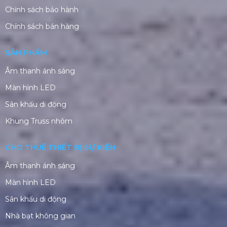
Ý Nghĩa Lễ Khai Xuân Đầu
Kịch Bản Chương Trình Tiệc
Năm Trong Văn Hóa Doanh
Tất Niên Công Ty Từ A–Z
Nghiệp Việt
SẢN PHẨM BÁN CHẠY
Cho Thuê Màn Hình Led Sự Kiện Tại
Hà Nội & TPHCM