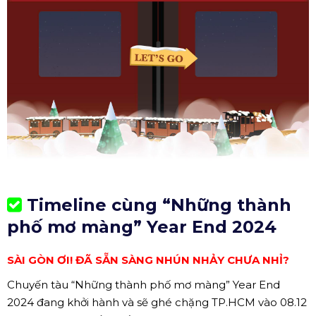
Timeline cùng “Những thành
phố mơ màng” Year End 2024
SÀI GÒN ƠI! ĐÃ SẴN SÀNG NHÚN NHẢY CHƯA NHỈ?
Chuyến tàu “Những thành phố mơ màng” Year End
2024 đang khởi hành và sẽ ghé chặng TP.HCM vào 08.12