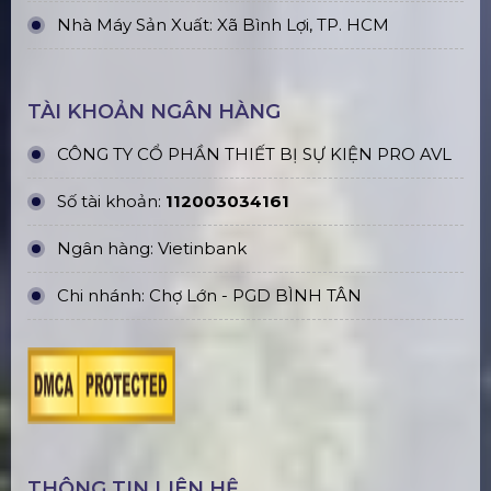
Trụ sở Hà Nội:
Số 229, Đ. Vân Trì, Vân Nội, Đông Anh, Hà
Nội
Trụ sở TP. HCM:
184/20A Lê Đình Cẩn, Tân Tạo, Bình
Tân, TP. HCM
2423 lượt xem
BÀI VIẾT LIÊN QUAN