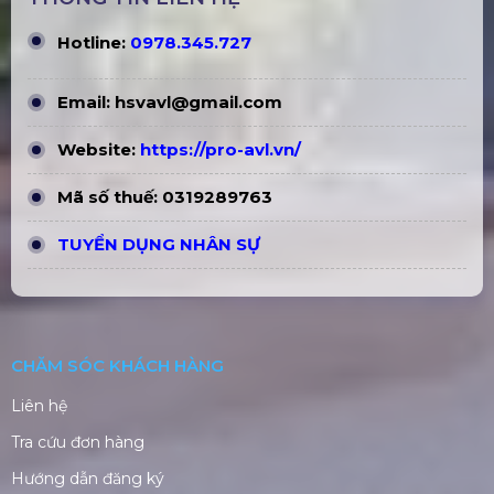
Plase Show 2026 Tp.hcm -
Trò Chơi & Minigame Tiệc
Triển Lãm Quốc Tế Thiết Bị
Tất Niên Gắn Kết Nhân Sự
Biểu Diễn Chuyên Nghiệp
Hiệu Quả
Nên Tổ Chức Khai Xuân Tại
Kịch Bản Lễ Khai Xuân Đầu
Văn Phòng Hay Thuê Địa
Năm Chuẩn Phong Thủy,
Điểm?
Hút Tài Lộc