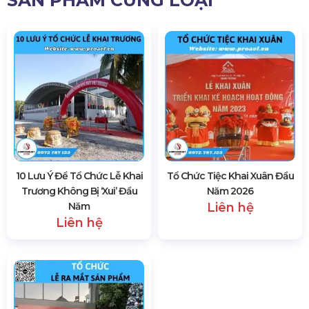
Nếu bạn đang tìm kiếm giải pháp tổ chức sự kiện đầu
năm trọn gói, hãy liên hệ với chúng tôi: có quy trình rõ
ràng, đội ngũ giàu kinh nghiệm và dịch vụ linh hoạt theo
nhu cầu doanh nghiệp.
Hotline:
0978.345.727
Email:
hsvavl@gmail.com
Hà Nội:
229, Đ. Vân Trì, Xã Phúc Thịnh, Hà Nội
TP. HCM:
184/20A Lê Đình Cẩn, Khu phố 6, Phường Tân
Tạo, TP Hồ Chí Minh
395 lượt xem
SẢN PHẨM CÙNG LOẠI