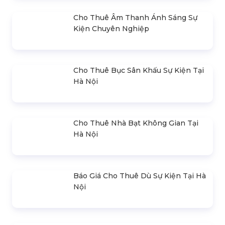
Tổ Chức Tiệc Khai Xuân Đầu Năm
2026
Liên hệ
Dịch Vụ Tổ Chức Sự Kiện Ra Mắt Sản
Phẩm
Liên hệ
SẢN PHẨM BÁN CHẠY
Cho Thuê Màn Hình Led Sự Kiện Tại
Hà Nội & TPHCM