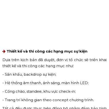
triển khai thực tế.
Xây dựng kịch bản chi tiết sự kiện đầu năm
Kịch bản là “xương sống” của chương trình. Một kịch bản
sự kiện đầu năm chuyên nghiệp cần bao gồm:
- Nội dung từng hạng mục trong chương trình;
- Timeline chi tiết theo từng mốc thời gian;
- Phân công nhân sự phụ trách;
- Phương án dự phòng cho các tình huống phát sinh.
Kịch bản rõ ràng giúp quá trình vận hành sự kiện diễn ra
mạch lạc và đúng kế hoạch.