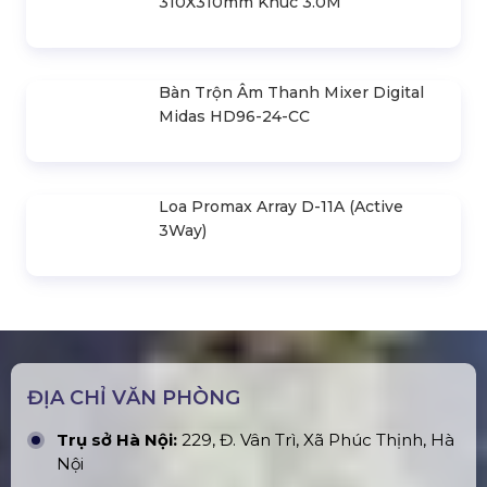
Báo Giá Cho Thuê Dù Sự Kiện Tại Hà
Nội
Bán & Cho Thuê Khung Truss Nhôm
Treo Loa & Đèn Sân Khấu
Thi Công & Lắp Đặt Màn Hình LED
Ngoài Trời