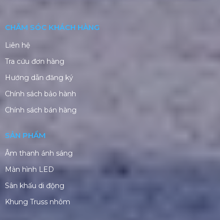
Văn phòng TP. HCM:
184/20A Lê Đình Cẩn, Khu
phố 6, Phường Tân Tạo, TP Hồ Chí Minh
Trụ sở HCM:
G5/11 Đường Lô 2, Ấp 27, Xã Bình
Lợi, TPHCM
CN Phú Quốc: ĐT45, Dương Đông, Phú Quốc
Nhà Máy Sản Xuất: Xã Bình Lợi, TP. HCM
TÀI KHOẢN NGÂN HÀNG
CÔNG TY CỔ PHẦN THIẾT BỊ SỰ KIỆN PRO AVL
Số tài khoản:
112003034161
Ngân hàng: Vietinbank
Chi nhánh: Chợ Lớn - PGD BÌNH TÂN