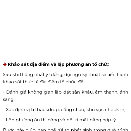
Tiếp nhận yêu cầu và tư vấn ý tưởng chương trình
Đơn vị tổ chức sẽ làm việc trực tiếp với doanh nghiệp để
nắm rõ:
- Mục đích tổ chức sự kiện (khai xuân, kick-off, lễ ra quân,
họp mặt đầu năm…);
- Quy mô chương trình và số lượng khách mời;
- Thời gian, địa điểm dự kiến;
- Ngân sách mong muốn.
Từ đó tư vấn concept, chủ đề và hình thức tổ chức phù
hợp với văn hóa và mục tiêu của doanh nghiệp.