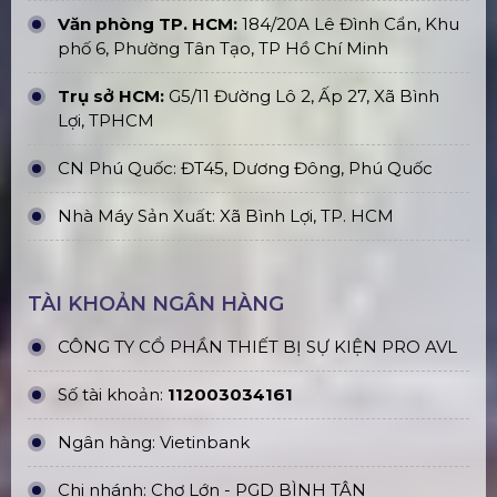
Bục Sân Khấu Kính Cường Lực Mica
Trong Suốt
Thi Công, Lắp Đặt Sân Khấu Hội
Trường Giá Rẻ Tại Hà Nội
Bán Khung Truss Nhôm Connector
310X310mm Khúc 3.0M
Bàn Trộn Âm Thanh Mixer Digital