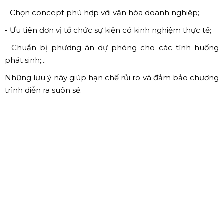
Backdrop, cổng chào, standee, trang trí không gian:
Giúp tăng nhận diện thương hiệu và tạo khu vực check-
in ấn tượng cho khách mời.
MC, nhân sự điều phối, lễ tân sự kiện:
Đội ngũ nhân sự
chuyên nghiệp giúp chương trình diễn ra mạch lạc và
chỉn chu trong từng chi tiết.
Kịch bản, nội dung và timeline chương trình:
Được xây
dựng phù hợp với mục tiêu sự kiện và thông điệp doanh
nghiệp muốn truyền tải.
4. Lưu ý quan trọng khi tổ
chức sự kiện đầu năm cho
doanh nghiệp
- Lên kế hoạch sớm để chủ động về thời gian và ngân
sách;