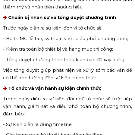
Thiết kế và thi công các hạng mục sự kiện
Dựa trên kịch bản đã duyệt, đơn vị tổ chức sẽ triển khai
thiết kế và thi công các hạng mục như:
- Sân khấu, backdrop sự kiện;
- Hệ thống âm thanh, ánh sáng, màn hình LED;
- Cổng chào, standee, khu vực check-in;
- Trang trí không gian theo concept chương trình.
Tất cả đều được thực hiện đồng bộ nhằm đảm bảo tính