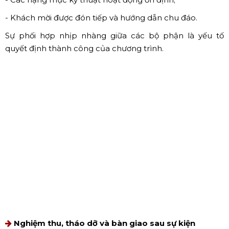
thẩm mỹ và nhận diện thương hiệu.
Chuẩn bị nhân sự và tổng duyệt chương trình
Trước ngày diễn ra sự kiện, đơn vị tổ chức sẽ:
- Bố trí MC, lễ tân, kỹ thuật viên, điều phối chương trình;
- Kiểm tra toàn bộ thiết bị và hạng mục thi công;
- Tổng duyệt chương trình theo kịch bản đã xây dựng.
Việc tổng duyệt giúp phát hiện và xử lý sớm các vấn đề
có thể ảnh hưởng đến sự kiện chính thức.
Tổ chức và vận hành sự kiện chính thức
Trong ngày diễn ra sự kiện, đội ngũ tổ chức sẽ trực tiếp
vận hành, giám sát và điều phối toàn bộ chương trình,
đảm bảo:
- Sự kiện diễn ra đúng timeline;
- Các hạng mục kỹ thuật hoạt động ổn định;