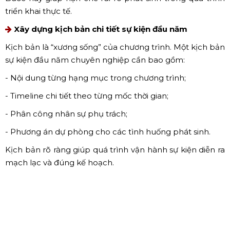
Khảo sát địa điểm và lập phương án tổ chứ
c
Sau khi thống nhất ý tưởng, đội ngũ kỹ thuật sẽ tiến hành
khảo sát thực tế địa điểm tổ chức để:
- Đánh giá không gian lắp đặt sân khấu, âm thanh, ánh
sáng;
- Xác định vị trí backdrop, cổng chào, khu vực check-in;
- Lên phương án thi công và bố trí mặt bằng hợp lý.
Bước này giúp hạn chế rủi ro phát sinh trong quá trình