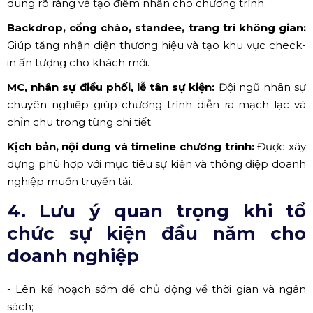
Sau khi sự kiện kết thúc, đơn vị tổ chức tiến hành:
- Tháo dỡ các hạng mục thi công;
- Dọn dẹp, hoàn trả mặt bằng;
- Nghiệm thu và báo cáo kết quả chương trình.
Đây là bước cuối cùng trong quy trình tổ chức sự kiện
đầu năm trọn gói.
3. Những hạng mục có trong
gói tổ chức sự kiện đầu năm
trọn gói
Tùy theo nhu cầu và ngân sách, gói tổ chức sự kiện đầu
năm thường bao gồm các hạng mục sau:
Sân khấu, âm thanh, ánh sáng, màn hình LED:
Đảm
bảo không gian sự kiện chuyên nghiệp, truyền tải nội
dung rõ ràng và tạo điểm nhấn cho chương trình.