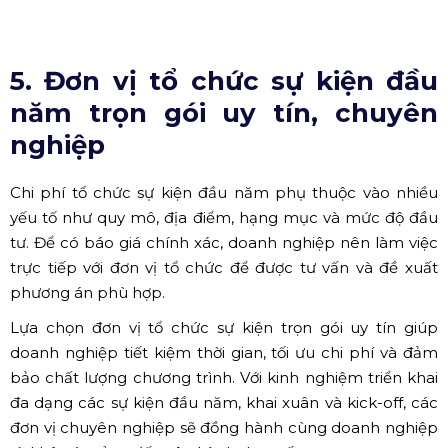
- Chọn concept phù hợp với văn hóa doanh nghiệp;
- Ưu tiên đơn vị tổ chức sự kiện có kinh nghiệm thực tế;
- Chuẩn bị phương án dự phòng cho các tình huống
phát sinh;...
Những lưu ý này giúp hạn chế rủi ro và đảm bảo chương
trình diễn ra suôn sẻ.