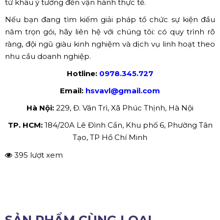
5. Đơn vị tổ chức sự kiện đầu
năm trọn gói uy tín, chuyên
nghiệp
Chi phí tổ chức sự kiện đầu năm phụ thuộc vào nhiều
yếu tố như quy mô, địa điểm, hạng mục và mức độ đầu
tư. Để có báo giá chính xác, doanh nghiệp nên làm việc
trực tiếp với đơn vị tổ chức để được tư vấn và đề xuất
phương án phù hợp.
Lựa chọn đơn vị tổ chức sự kiện trọn gói uy tín giúp
doanh nghiệp tiết kiệm thời gian, tối ưu chi phí và đảm
bảo chất lượng chương trình. Với kinh nghiệm triển khai
đa dạng các sự kiện đầu năm, khai xuân và kick-off, các
đơn vị chuyên nghiệp sẽ đồng hành cùng doanh nghiệp
từ khâu ý tưởng đến vận hành thực tế.