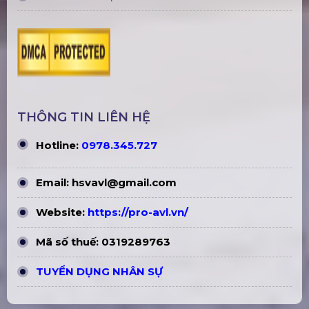
Midas HD96-24-CC
Loa Promax Array D-11A (Active
3Way)
ĐỊA CHỈ VĂN PHÒNG
Trụ sở Hà Nội:
229, Đ. Vân Trì, Xã Phúc Thịnh, Hà
Nội