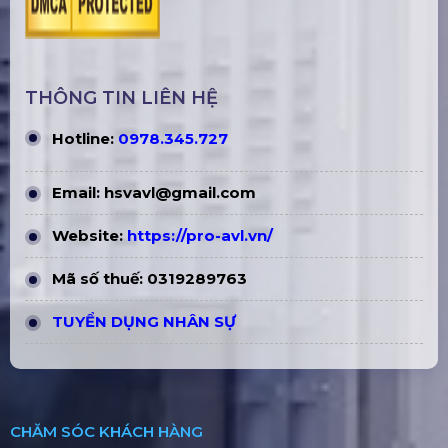
THÔNG TIN LIÊN HỆ
Hotline:
0978.345.727
Email:
hsvavl@gmail.com
Website:
https://pro-avl.vn/
Mã số thuế: 0319289763
TUYỂN DỤNG NHÂN SỰ
CHĂM SÓC KHÁCH HÀNG