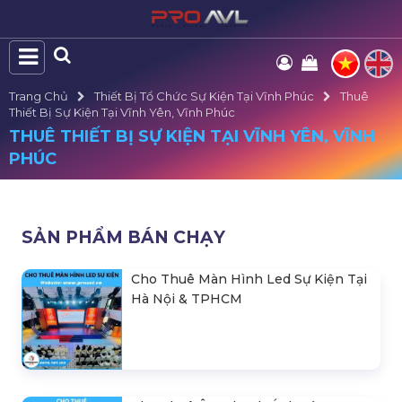
Trang Chủ
Thiết Bị Tổ Chức Sự Kiện Tại Vĩnh Phúc
Thuê
Thiết Bị Sự Kiện Tại Vĩnh Yên, Vĩnh Phúc
THUÊ THIẾT BỊ SỰ KIỆN TẠI VĨNH YÊN, VĨNH
PHÚC
SẢN PHẨM BÁN CHẠY
Cho Thuê Màn Hình Led Sự Kiện Tại
Hà Nội & TPHCM