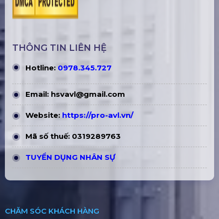
THÔNG TIN LIÊN HỆ
Hotline:
0978.345.727
Email:
hsvavl@gmail.com
Website:
https://pro-avl.vn/
Mã số thuế: 0319289763
TUYỂN DỤNG NHÂN SỰ
CHĂM SÓC KHÁCH HÀNG