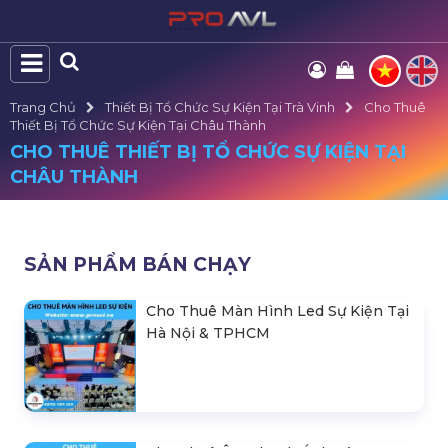
Trang Chủ
Thiết Bị Tổ Chức Sự Kiện Tại Trà Vinh
Cho Thuê
Thiết Bị Tổ Chức Sự Kiện Tại Châu Thành
CHO THUÊ THIẾT BỊ TỔ CHỨC SỰ KIỆN TẠI
CHÂU THÀNH
SẢN PHẨM BÁN CHẠY
Cho Thuê Màn Hình Led Sự Kiện Tại
Hà Nội & TPHCM