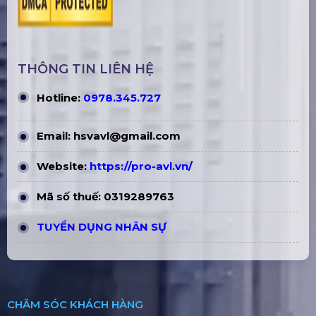
THÔNG TIN LIÊN HỆ
Hotline:
0978.345.727
Email:
hsvavl@gmail.com
Website:
https://pro-avl.vn/
Mã số thuế: 0319289763
TUYỂN DỤNG NHÂN SỰ
CHĂM SÓC KHÁCH HÀNG