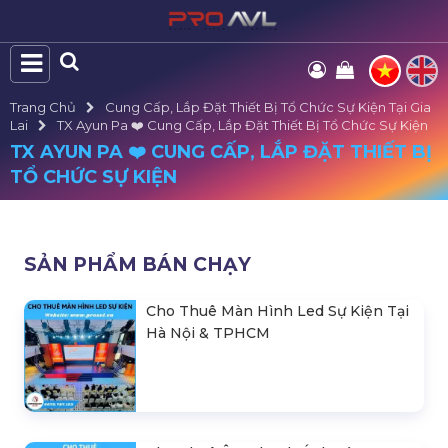
Trang Chủ
Cung Cấp, Lắp Đặt Thiết Bị Tổ Chức Sự Kiện Tại Gia
Lai
TX Ayun Pa ❤️️ Cung Cấp, Lắp Đặt Thiết Bị Tổ Chức Sự Kiện
TX AYUN PA ❤️️ CUNG CẤP, LẮP ĐẶT THIẾT BỊ
TỔ CHỨC SỰ KIỆN
SẢN PHẨM BÁN CHẠY
Cho Thuê Màn Hình Led Sự Kiện Tại
Hà Nội & TPHCM