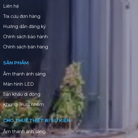
Liên hệ
Tra cứu đơn hàng
Hướng dẫn đăng ký
Chính sách bảo hành
Chính sách bán hàng
SẢN PHẨM
Âm thanh ánh sáng
Màn hình LED
Sân khấu di động
Khung Truss nhôm
CHO THUÊ THIẾT BỊ SỰ KIỆN
Âm thanh ánh sáng