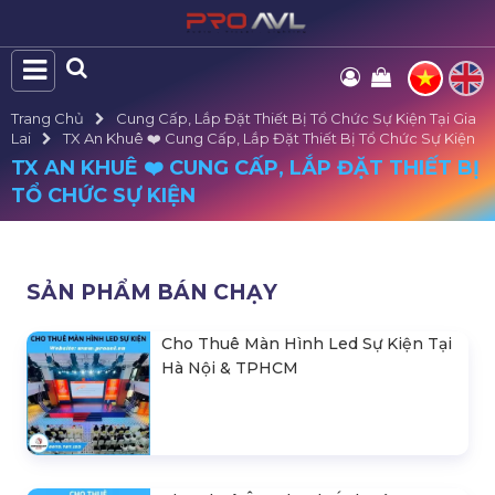
Trang Chủ
Cung Cấp, Lắp Đặt Thiết Bị Tổ Chức Sự Kiện Tại Gia
Lai
TX An Khuê ❤️️ Cung Cấp, Lắp Đặt Thiết Bị Tổ Chức Sự Kiện
TX AN KHUÊ ❤️️ CUNG CẤP, LẮP ĐẶT THIẾT BỊ
TỔ CHỨC SỰ KIỆN
SẢN PHẨM BÁN CHẠY
Cho Thuê Màn Hình Led Sự Kiện Tại
Hà Nội & TPHCM