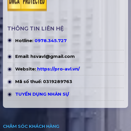
THÔNG TIN LIÊN HỆ
Hotline:
0978.345.727
Email:
hsvavl@gmail.com
Website:
https://pro-avl.vn/
Mã số thuế: 0319289763
TUYỂN DỤNG NHÂN SỰ
CHĂM SÓC KHÁCH HÀNG