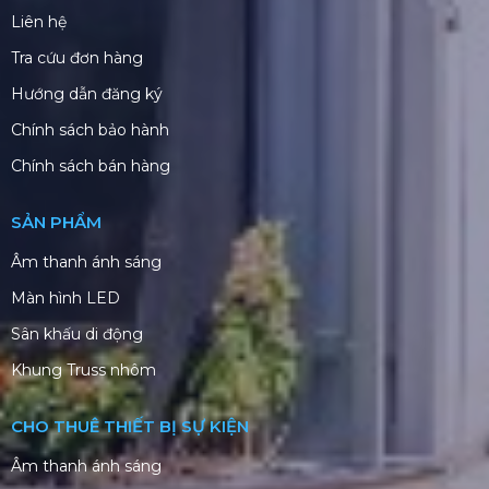
Liên hệ
Tra cứu đơn hàng
Hướng dẫn đăng ký
Chính sách bảo hành
Chính sách bán hàng
SẢN PHẨM
Âm thanh ánh sáng
Màn hình LED
Sân khấu di động
Khung Truss nhôm
CHO THUÊ THIẾT BỊ SỰ KIỆN
Âm thanh ánh sáng