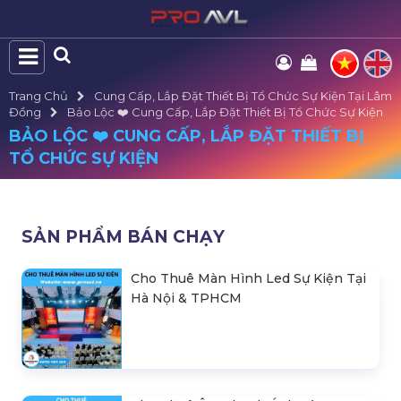
Trang Chủ
Cung Cấp, Lắp Đặt Thiết Bị Tổ Chức Sự Kiện Tại Lâm
Đồng
Bảo Lộc ❤️️ Cung Cấp, Lắp Đặt Thiết Bị Tổ Chức Sự Kiện
BẢO LỘC ❤️️ CUNG CẤP, LẮP ĐẶT THIẾT BỊ
TỔ CHỨC SỰ KIỆN
SẢN PHẨM BÁN CHẠY
Cho Thuê Màn Hình Led Sự Kiện Tại
Hà Nội & TPHCM