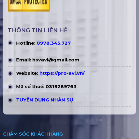
THÔNG TIN LIÊN HỆ
Hotline:
0978.345.727
Email:
hsvavl@gmail.com
Website:
https://pro-avl.vn/
Mã số thuế: 0319289763
TUYỂN DỤNG NHÂN SỰ
CHĂM SÓC KHÁCH HÀNG