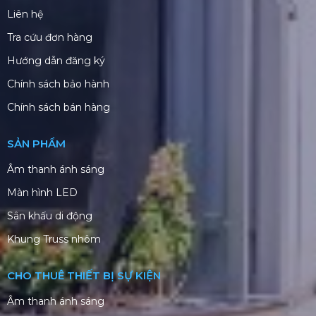
Liên hệ
Tra cứu đơn hàng
Hướng dẫn đăng ký
Chính sách bảo hành
Chính sách bán hàng
SẢN PHẨM
Âm thanh ánh sáng
Màn hình LED
Sân khấu di động
Khung Truss nhôm
CHO THUÊ THIẾT BỊ SỰ KIỆN
Âm thanh ánh sáng