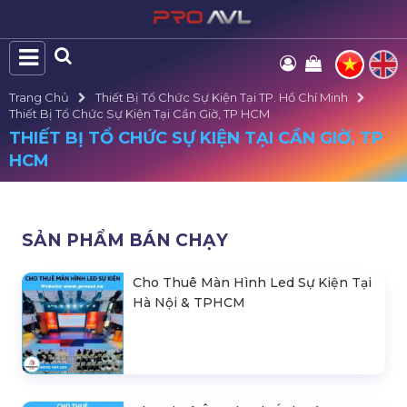
Trang Chủ
Thiết Bị Tổ Chức Sự Kiện Tại TP. Hồ Chí Minh
Thiết Bị Tổ Chức Sự Kiện Tại Cần Giờ, TP HCM
THIẾT BỊ TỔ CHỨC SỰ KIỆN TẠI CẦN GIỜ, TP
HCM
SẢN PHẨM BÁN CHẠY
Cho Thuê Màn Hình Led Sự Kiện Tại
Hà Nội & TPHCM