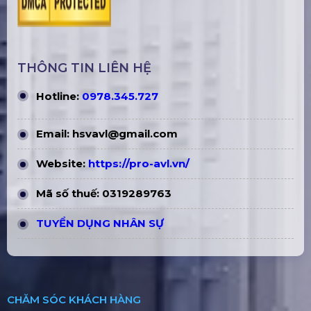
THÔNG TIN LIÊN HỆ
Hotline:
0978.345.727
Email:
hsvavl@gmail.com
Website:
https://pro-avl.vn/
Mã số thuế: 0319289763
TUYỂN DỤNG NHÂN SỰ
CHĂM SÓC KHÁCH HÀNG