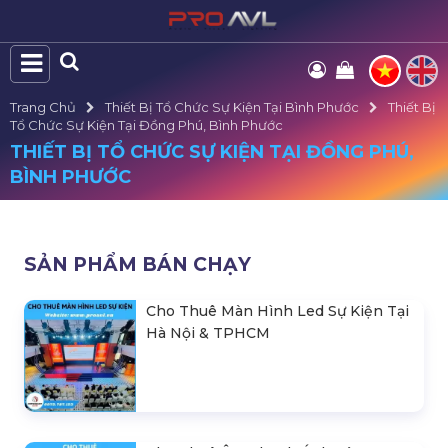
Trang Chủ
Thiết Bị Tổ Chức Sự Kiện Tại Bình Phước
Thiết Bị
Tổ Chức Sự Kiện Tại Đồng Phú, Bình Phước
THIẾT BỊ TỔ CHỨC SỰ KIỆN TẠI ĐỒNG PHÚ,
BÌNH PHƯỚC
SẢN PHẨM BÁN CHẠY
Cho Thuê Màn Hình Led Sự Kiện Tại
Hà Nội & TPHCM