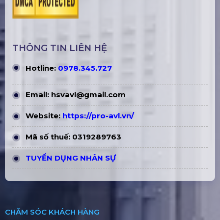
THÔNG TIN LIÊN HỆ
Hotline:
0978.345.727
Email:
hsvavl@gmail.com
Website:
https://pro-avl.vn/
Mã số thuế: 0319289763
TUYỂN DỤNG NHÂN SỰ
CHĂM SÓC KHÁCH HÀNG