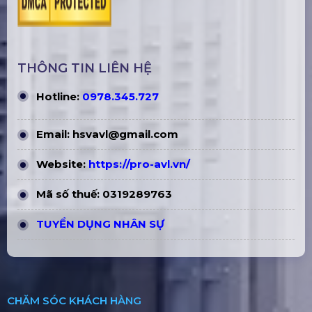
THÔNG TIN LIÊN HỆ
Hotline:
0978.345.727
Email:
hsvavl@gmail.com
Website:
https://pro-avl.vn/
Mã số thuế: 0319289763
TUYỂN DỤNG NHÂN SỰ
CHĂM SÓC KHÁCH HÀNG