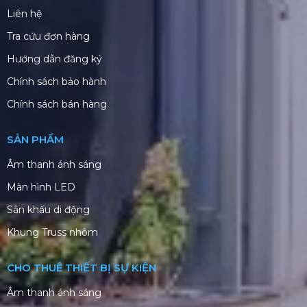
Liên hệ
Tra cứu đơn hàng
Hướng dẫn đăng ký
Chính sách bảo hành
Chính sách bán hàng
SẢN PHẨM
Âm thanh ánh sáng
Màn hình LED
Sân khấu di động
Khung Truss nhôm
CHO THUÊ THIẾT BỊ SỰ KIỆN
Âm thanh ánh sáng