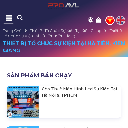
Trang Chủ
Thiết Bị Tổ Chức Sự Kiện Tại Kiên Giang
Thiết Bị
Tổ Chức Sự Kiện Tại Hà Tiên, Kiên Giang
THIẾT BỊ TỔ CHỨC SỰ KIỆN TẠI HÀ TIÊN, KIÊN
GIANG
SẢN PHẨM BÁN CHẠY
Cho Thuê Màn Hình Led Sự Kiện Tại
Hà Nội & TPHCM