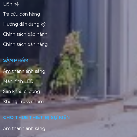
Liên hệ
Tra cứu đơn hàng
Hướng dẫn đăng ký
Chính sách bảo hành
Chính sách bán hàng
SẢN PHẨM
Âm thanh ánh sáng
Màn hình LED
Sân khấu di động
Khung Truss nhôm
CHO THUÊ THIẾT BỊ SỰ KIỆN
Âm thanh ánh sáng