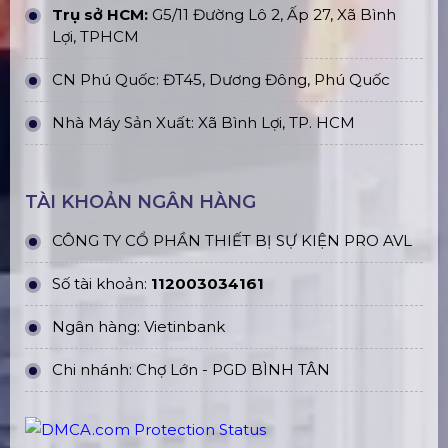
Trụ sở HCM:
G5/11 Đường Lô 2, Ấp 27, Xã Bình
Lợi, TPHCM
CN Phú Quốc: ĐT45, Dương Đông, Phú Quốc
Nhà Máy Sản Xuất: Xã Bình Lợi, TP. HCM
TÀI KHOẢN NGÂN HÀNG
CÔNG TY CỔ PHẦN THIẾT BỊ SỰ KIỆN PRO AVL
Số tài khoản:
112003034161
Ngân hàng: Vietinbank
Chi nhánh: Chợ Lớn - PGD BÌNH TÂN