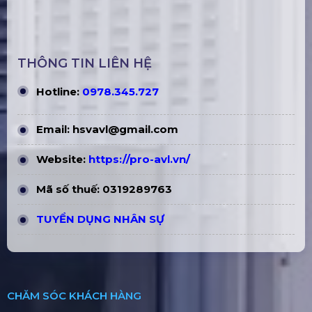
THÔNG TIN LIÊN HỆ
Hotline:
0978.345.727
Email:
hsvavl@gmail.com
Website:
https://pro-avl.vn/
Mã số thuế: 0319289763
TUYỂN DỤNG NHÂN SỰ
CHĂM SÓC KHÁCH HÀNG