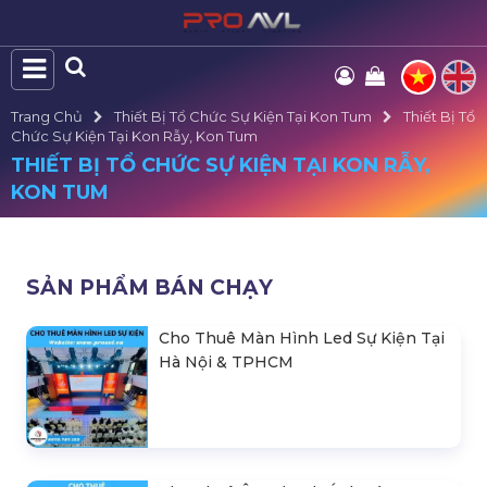
Trang Chủ
Thiết Bị Tổ Chức Sự Kiện Tại Kon Tum
Thiết Bị Tổ
Chức Sự Kiện Tại Kon Rẫy, Kon Tum
THIẾT BỊ TỔ CHỨC SỰ KIỆN TẠI KON RẪY,
KON TUM
SẢN PHẨM BÁN CHẠY
Cho Thuê Màn Hình Led Sự Kiện Tại
Hà Nội & TPHCM