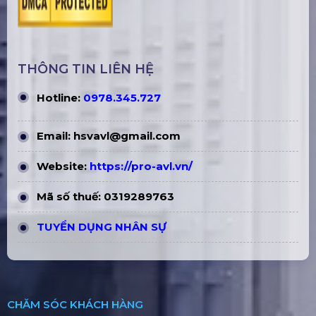
THÔNG TIN LIÊN HỆ
Hotline:
0978.345.727
Email:
hsvavl@gmail.com
Website:
https://pro-avl.vn/
Mã số thuế: 0319289763
TUYỂN DỤNG NHÂN SỰ
CHĂM SÓC KHÁCH HÀNG