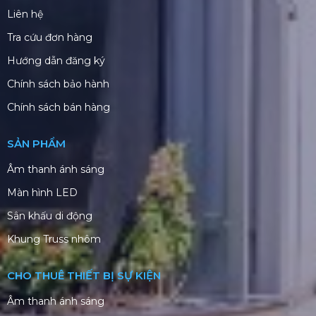
Liên hệ
Tra cứu đơn hàng
Hướng dẫn đăng ký
Chính sách bảo hành
Chính sách bán hàng
SẢN PHẨM
Âm thanh ánh sáng
Màn hình LED
Sân khấu di động
Khung Truss nhôm
CHO THUÊ THIẾT BỊ SỰ KIỆN
Âm thanh ánh sáng