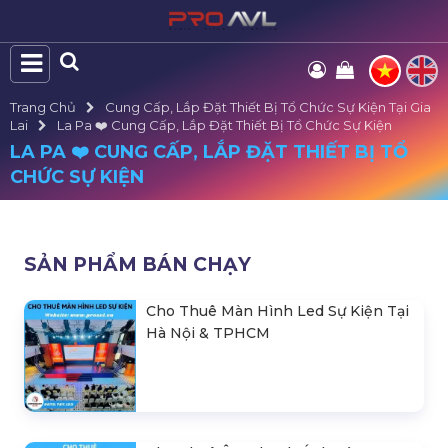
Trang Chủ
Cung Cấp, Lắp Đặt Thiết Bị Tổ Chức Sự Kiện Tại Gia
Lai
La Pa ❤️️ Cung Cấp, Lắp Đặt Thiết Bị Tổ Chức Sự Kiện
LA PA ❤️️ CUNG CẤP, LẮP ĐẶT THIẾT BỊ TỔ
CHỨC SỰ KIỆN
SẢN PHẨM BÁN CHẠY
Cho Thuê Màn Hình Led Sự Kiện Tại
Hà Nội & TPHCM