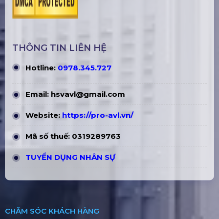
THÔNG TIN LIÊN HỆ
Hotline:
0978.345.727
Email:
hsvavl@gmail.com
Website:
https://pro-avl.vn/
Mã số thuế: 0319289763
TUYỂN DỤNG NHÂN SỰ
CHĂM SÓC KHÁCH HÀNG