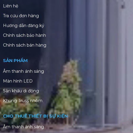
Liên hệ
Tra cứu đơn hàng
Hướng dẫn đăng ký
Chính sách bảo hành
Chính sách bán hàng
SẢN PHẨM
Âm thanh ánh sáng
Màn hình LED
Sân khấu di động
Khung Truss nhôm
CHO THUÊ THIẾT BỊ SỰ KIỆN
Âm thanh ánh sáng