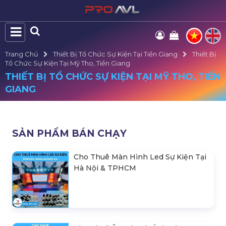
Trang Chủ
Thiết Bị Tổ Chức Sự Kiện Tại Tiền Giang
Thiết Bị
Tổ Chức Sự Kiện Tại Mỹ Tho, Tiền Giang
THIẾT BỊ TỔ CHỨC SỰ KIỆN TẠI MỸ THO, TIỀN
GIANG
SẢN PHẨM BÁN CHẠY
Cho Thuê Màn Hình Led Sự Kiện Tại
Hà Nội & TPHCM