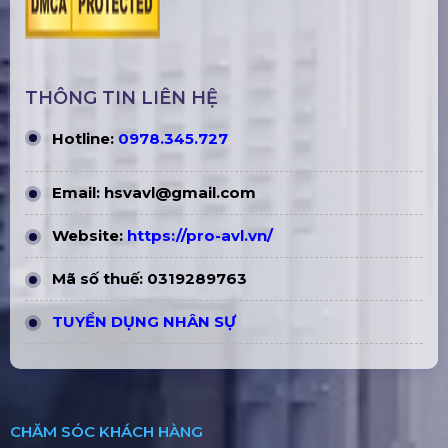
THÔNG TIN LIÊN HỆ
Hotline:
0978.345.727
Email:
hsvavl@gmail.com
Website:
https://pro-avl.vn/
Mã số thuế: 0319289763
TUYỂN DỤNG NHÂN SỰ
CHĂM SÓC KHÁCH HÀNG