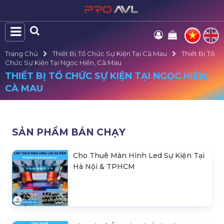
Trang Chủ
Thiết Bị Tổ Chức Sự Kiện Tại Cà Mau
Thiết Bị Tổ
Chức Sự Kiện Tại Ngọc Hiển, Cà Mau
THIẾT BỊ TỔ CHỨC SỰ KIỆN TẠI NGỌC HIỂN,
CÀ MAU
SẢN PHẨM BÁN CHẠY
Cho Thuê Màn Hình Led Sự Kiện Tại
Hà Nội & TPHCM