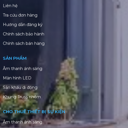
Liên hệ
Tra cứu đơn hàng
Hướng dẫn đăng ký
Chính sách bảo hành
Chính sách bán hàng
SẢN PHẨM
Âm thanh ánh sáng
Màn hình LED
Sân khấu di động
Khung Truss nhôm
CHO THUÊ THIẾT BỊ SỰ KIỆN
Âm thanh ánh sáng