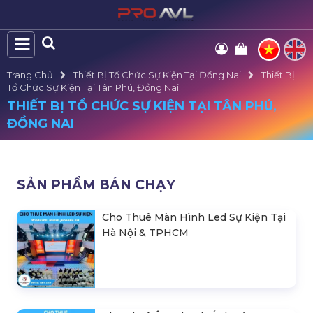
Trang Chủ
Thiết Bị Tổ Chức Sự Kiện Tại Đồng Nai
Thiết Bị
Tổ Chức Sự Kiện Tại Tân Phú, Đồng Nai
THIẾT BỊ TỔ CHỨC SỰ KIỆN TẠI TÂN PHÚ,
ĐỒNG NAI
SẢN PHẨM BÁN CHẠY
Cho Thuê Màn Hình Led Sự Kiện Tại
Hà Nội & TPHCM