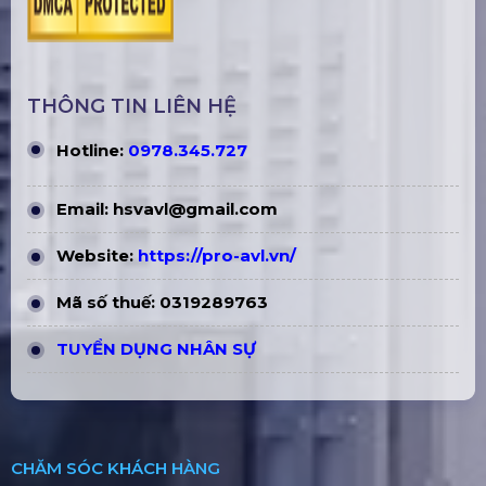
THÔNG TIN LIÊN HỆ
Hotline:
0978.345.727
Email:
hsvavl@gmail.com
Website:
https://pro-avl.vn/
Mã số thuế: 0319289763
TUYỂN DỤNG NHÂN SỰ
CHĂM SÓC KHÁCH HÀNG