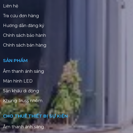
Liên hệ
Tra cứu đơn hàng
Hướng dẫn đăng ký
Chính sách bảo hành
Chính sách bán hàng
SẢN PHẨM
Âm thanh ánh sáng
Màn hình LED
Sân khấu di động
Khung Truss nhôm
CHO THUÊ THIẾT BỊ SỰ KIỆN
Âm thanh ánh sáng