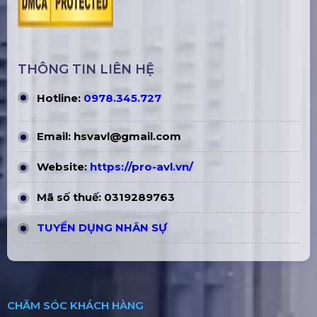
THÔNG TIN LIÊN HỆ
Hotline:
0978.345.727
Email:
hsvavl@gmail.com
Website:
https://pro-avl.vn/
Mã số thuế: 0319289763
TUYỂN DỤNG NHÂN SỰ
CHĂM SÓC KHÁCH HÀNG