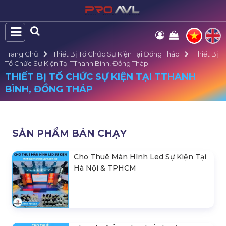
Trang Chủ
Thiết Bị Tổ Chức Sự Kiện Tại Đồng Tháp
Thiết Bị
Tổ Chức Sự Kiện Tại TThanh Bình, Đồng Tháp
THIẾT BỊ TỔ CHỨC SỰ KIỆN TẠI TTHANH
BÌNH, ĐỒNG THÁP
SẢN PHẨM BÁN CHẠY
Cho Thuê Màn Hình Led Sự Kiện Tại
Hà Nội & TPHCM