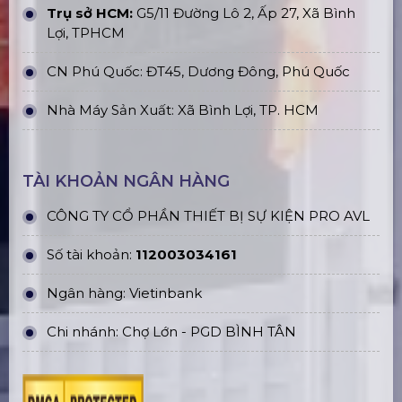
Trụ sở HCM:
G5/11 Đường Lô 2, Ấp 27, Xã Bình
Lợi, TPHCM
CN Phú Quốc: ĐT45, Dương Đông, Phú Quốc
Nhà Máy Sản Xuất: Xã Bình Lợi, TP. HCM
TÀI KHOẢN NGÂN HÀNG
CÔNG TY CỔ PHẦN THIẾT BỊ SỰ KIỆN PRO AVL
Số tài khoản:
112003034161
Ngân hàng: Vietinbank
Chi nhánh: Chợ Lớn - PGD BÌNH TÂN