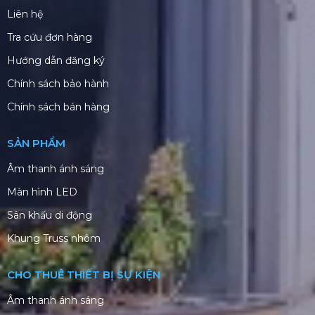
Liên hệ
Tra cứu đơn hàng
Hướng dẫn đăng ký
Chính sách bảo hành
Chính sách bán hàng
SẢN PHẨM
Âm thanh ánh sáng
Màn hình LED
Sân khấu di động
Khung Truss nhôm
CHO THUÊ THIẾT BỊ SỰ KIỆN
Âm thanh ánh sáng