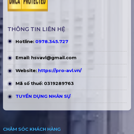
THÔNG TIN LIÊN HỆ
Hotline:
0978.345.727
Email:
hsvavl@gmail.com
Website:
https://pro-avl.vn/
Mã số thuế: 0319289763
TUYỂN DỤNG NHÂN SỰ
CHĂM SÓC KHÁCH HÀNG