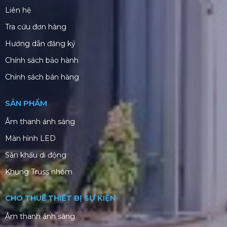
Liên hệ
Tra cứu đơn hàng
Hướng dẫn đăng ký
Chính sách bảo hành
Chính sách bán hàng
SẢN PHẨM
Âm thanh ánh sáng
Màn hình LED
Sân khấu di động
Khung Truss nhôm
CHO THUÊ THIẾT BỊ SỰ KIỆN
Âm thanh ánh sáng