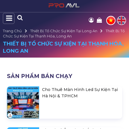
Trang Chủ
Thiết Bị Tổ Chức Sự Kiện Tại Long An
Thiết Bị Tổ
Chức Sự Kiện Tại Thạnh Hóa, Long An
THIẾT BỊ TỔ CHỨC SỰ KIỆN TẠI THẠNH HÓA,
LONG AN
SẢN PHẨM BÁN CHẠY
Cho Thuê Màn Hình Led Sự Kiện Tại
Hà Nội & TPHCM