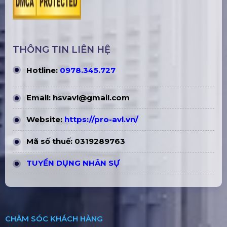
THÔNG TIN LIÊN HỆ
Hotline:
0978.345.727
Email:
hsvavl@gmail.com
Website:
https://pro-avl.vn/
Mã số thuế: 0319289763
TUYỂN DỤNG NHÂN SỰ
CHĂM SÓC KHÁCH HÀNG