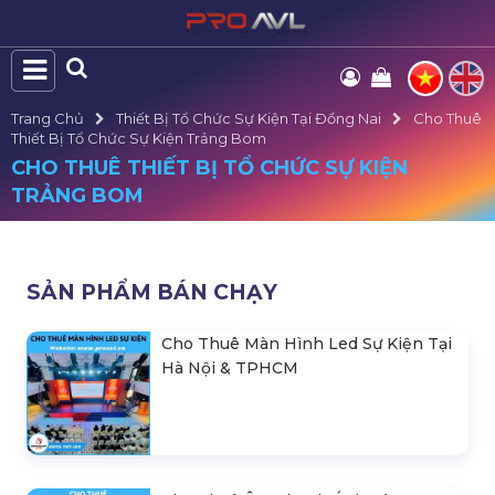
Trang Chủ
Thiết Bị Tổ Chức Sự Kiện Tại Đồng Nai
Cho Thuê
Thiết Bị Tổ Chức Sự Kiện Trảng Bom
CHO THUÊ THIẾT BỊ TỔ CHỨC SỰ KIỆN
TRẢNG BOM
SẢN PHẨM BÁN CHẠY
Cho Thuê Màn Hình Led Sự Kiện Tại
Hà Nội & TPHCM