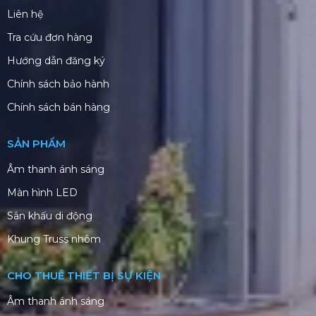
Liên hệ
Tra cứu đơn hàng
Hướng dẫn đăng ký
Chính sách bảo hành
Chính sách bán hàng
SẢN PHẨM
Âm thanh ánh sáng
Màn hình LED
Sân khấu di động
Khung Truss nhôm
CHO THUÊ THIẾT BỊ SỰ KIỆN
Âm thanh ánh sáng