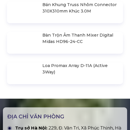
Thiết Kế & Thi Công Backdrop Sự
Kiện
Liên hệ
SẢN PHẨM BÁN CHẠY
Cho Thuê Màn Hình Led Sự Kiện Tại
Hà Nội & TPHCM
Cho Thuê Âm Thanh Ánh Sáng Sự
Kiện Chuyên Nghiệp
Cho Thuê Bục Sân Khấu Sự Kiện Tại
Hà Nội