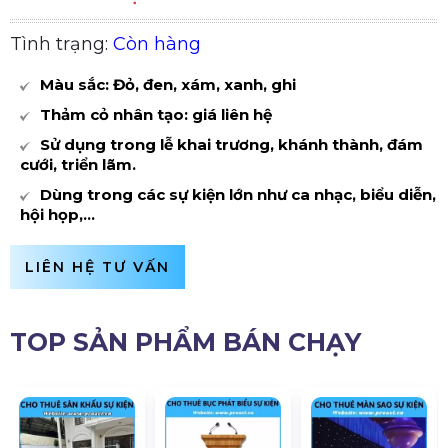
Tình trạng:
Còn hàng
Màu sắc: Đỏ, đen, xám, xanh, ghi
Thảm cỏ nhân tạo: giá liên hệ
Sử dụng trong lễ khai trương, khánh thành, đám
cưới, triển lãm.
Dùng trong các sự kiện lớn như ca nhạc, biểu diễn,
hội họp,...
LIÊN HỆ TƯ VẤN
TOP SẢN PHẨM BÁN CHẠY