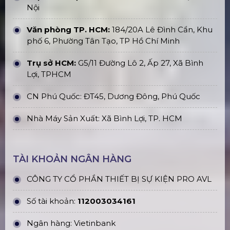
Cho Thuê Nhà Bạt Không Gian Tại
Hà Nội
Báo Giá Cho Thuê Dù Sự Kiện Tại Hà
Nội
Bán & Cho Thuê Khung Truss Nhôm
Treo Loa & Đèn Sân Khấu
Thi Công & Lắp Đặt Màn Hình LED
Ngoài Trời