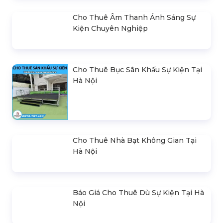
Thiết Kế & Thi Công
Cho Thuê & Thiết Kế
Backdrop Sự Kiện
Standee Tại Hà Nội
Liên hệ
Liên hệ
SẢN PHẨM NỔI BẬT
Cho Thuê Bục Sân Khấu Sự Kiện Tại
Hà Nội
Liên hệ