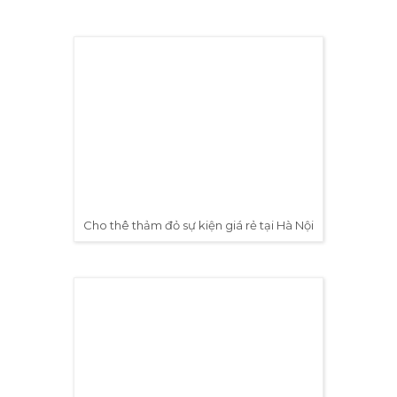
Website:
http://proavl.vn/
Trụ sở Hà Nội:
Số 229, Đ. Vân Trì, Vân Nội, Đông Anh, Hà
Nội
Trụ sở TP. HCM:
184/20 Lê Đình Cẩn, Tân Tạo, Bình Tân,
TP. HCM
Xem thêm các loại thảm đỏ,
5.
thảm trải sàn sự kiện