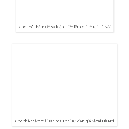
Cho thê thảm đỏ sự kiện giá rẻ tại Hà Nội
Liên hệ thuê thảm đỏ sự kiện
4.
giá rẻ tại HSV ProAVL
HSV
Pro
AVL Cho Thuê Thảm Đỏ Sự Kiện
Giá Rẻ
Hà Nội:
0978.345.727
TP.HCM:
0913.222.075
Email:
hsvavl@gmail.com