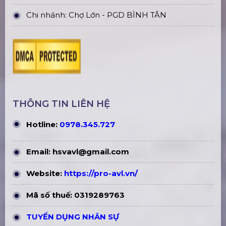
Bục Sân Khấu Kính Cường Lực Mica
Trong Suốt
Thi Công, Lắp Đặt Sân Khấu Hội
Trường Giá Rẻ Tại Hà Nội
Bán Khung Truss Nhôm Connector
310X310mm Khúc 3.0M
Bàn Trộn Âm Thanh Mixer Digital
Midas HD96-24-CC