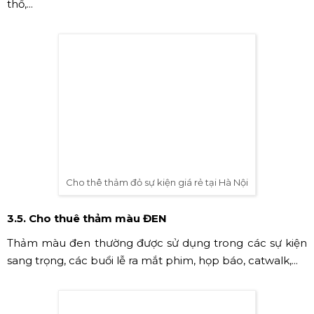
Cho thê thảm đỏ sự kiện giá rẻ tại Hà Nội
3.3. Cho thuê thảm màu GHI
Thảm màu ghi chắc chắn sẽ là sự lựa chọn an toàn cho
sự kiện của bạn. Thảm màu ghi có màu sắc nhẹ nhàng,
dễ phối hợp với các loại phông sự kiện. Có thể dùng
thảm màu ghi trong các showroom triển lãm, thảm trải
dùng cho sân khấu biểu diễn, các chương trình văn
nghệ,...