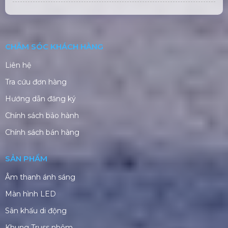
Loa Promax Array D-11A (Active
3Way)
ĐỊA CHỈ VĂN PHÒNG
Trụ sở Hà Nội:
229, Đ. Vân Trì, Xã Phúc Thịnh, Hà
Nội
Văn phòng TP. HCM:
184/20A Lê Đình Cẩn, Khu
phố 6, Phường Tân Tạo, TP Hồ Chí Minh
Trụ sở HCM:
G5/11 Đường Lô 2, Ấp 27, Xã Bình
Lợi, TPHCM
CN Phú Quốc: ĐT45, Dương Đông, Phú Quốc