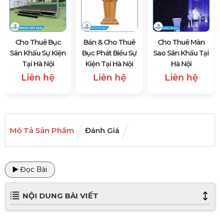
Cho Thuê Bục
Bán & Cho Thuê
Cho Thuê Màn
Sân Khấu Sự Kiện
Bục Phát Biểu Sự
Sao Sân Khấu Tại
Tại Hà Nội
Kiện Tại Hà Nội
Hà Nội
Liên hệ
Liên hệ
Liên hệ
Mô Tả Sản Phẩm
Đánh Giá
Đọc Bài
NỘI DUNG BÀI VIẾT