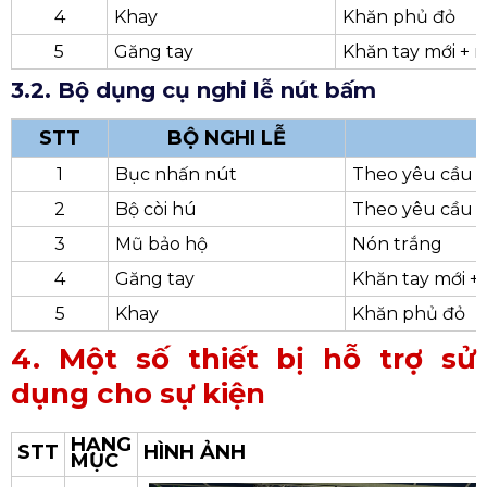
4
Khay
Khăn phủ đỏ
5
Găng tay
Khăn tay mới + 
3.2. Bộ dụng cụ nghi lễ nút bấm
STT
BỘ NGHI LỄ
1
Bục nhấn nút
Theo yêu cầu
2
Bộ còi hú
Theo yêu cầu
3
Mũ bảo hộ
Nón trắng
4
Găng tay
Khăn tay mới +
5
Khay
Khăn phủ đỏ
4. Một số thiết bị hỗ trợ sử
dụng cho sự kiện
HẠNG
STT
HÌNH ẢNH
MỤC