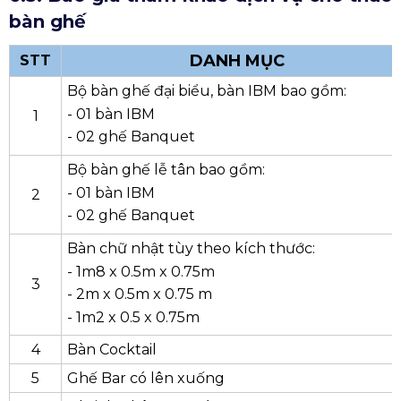
3
Cho thuê nhóm múa
4
Cho thuê ca sĩ
5
Cho thuê quay phim, chụp ảnh
Chú ý: Chưa bao gồm phí vận chuyển, nhân sự và phí
VAT
6.3. Báo giá tham khảo dịch vụ cho thuê
bàn ghế
DANH MỤC
STT
Bộ bàn ghế đại biểu, bàn IBM bao gồm:
- 01 bàn IBM
1
- 02 ghế Banquet
Bộ bàn ghế lễ tân bao gồm:
- 01 bàn IBM
2
- 02 ghế Banquet