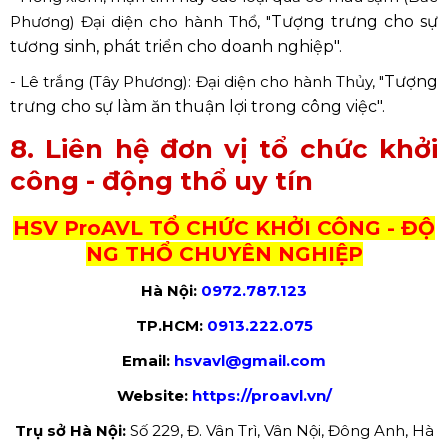
- Hồng đỏ (Nam Phương) Đại diện cho hành Hỏa,
"
Tượng trưng cho nhiều may mắn trong công việc"
- Bưởi vàng (Trung Phương) Đại diện cho hành Kim,
"
Màu quả bưởi là màu tượng trưng cho vàng bạc, sự
hoàn kim,.. đem lại tài lộc".
- Hồng xiêm, mận tím hay các loại quả có màu sậm (Bắc
Phương) Đại diện cho hành Thổ, "
Tượng trưng cho sự
tương sinh, phát triển cho doanh nghiệp".
- Lê trắng (Tây Phương): Đại diện cho hành Thủy, "
Tượng
trưng cho sự làm ăn thuận lợi trong công việc".
8. Liên hệ đơn vị tổ chức khởi
công - động thổ uy tín
HSV ProAVL TỔ CHỨC KHỞI CÔNG - ĐỘ
NG THỔ CHUYÊN NGHIỆP