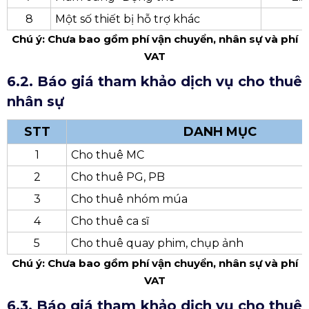
2
Thi công Backdrop
3
Màn hình LED
4
Lắp đặt nhà bạt
5
Bục phát biểu
500
6
Bộ dụng cụ nghi lễ
3
7
Mâm cúng "Động thổ"
2.5
8
Một số thiết bị hỗ trợ khác
Chú ý: Chưa bao gồm phí vận chuyển, nhân sự và phí
VAT
6.2.
Báo giá tham khảo
dịch vụ cho thuê
nhân sự
STT
DANH MỤC
1
Cho thuê MC
2
Cho thuê PG, PB