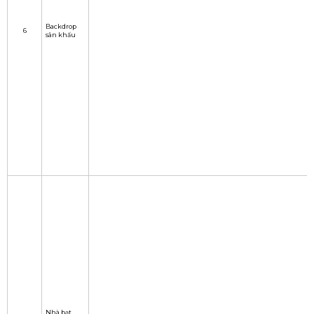
trời
Backdrop
6
sân khấu