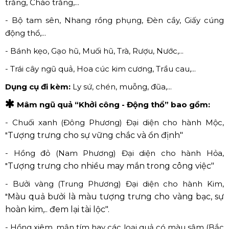
Tổ chức Khởi công - Động thổ chuyên nghiệp trên toàn quốc
LƯU Ý:
Mâm cúng “Động thổ” bao gồm:
- Gà luộc, Heo quay, Bánh hỏi, Xôi gấc đậu xanh, Chè đậu
trắng, Cháo trắng,...
- Bộ tam sên, Nhang rồng phụng, Đèn cầy, Giấy cúng
động thổ,...
- Bánh kẹo, Gạo hũ, Muối hũ, Trà, Rượu, Nước,...
- Trái cây ngũ quả, Hoa cúc kim cương, Trầu cau,...
Dụng cụ đi kèm:
Ly sứ, chén, muỗng, đũa,...
Mâm ngũ quả “Khởi công - Động thổ” bao gồm:
- Chuối xanh (Đông Phương) Đại diện cho hành Mộc,
"
Tượng trưng cho sự vững chắc và ổn định"