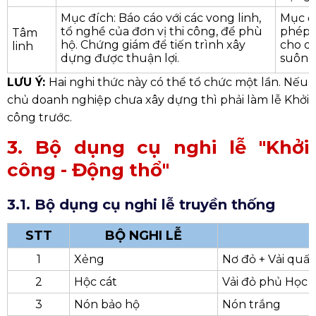
Mục đích: Báo cáo với các vong linh,
Mục đí
tổ nghề của đơn vị thi công, để phù
phép,
Tâm
hộ. Chứng giám để tiến trình xây
cho q
linh
dựng được thuận lợi.
suôn s
LƯU Ý:
Hai nghi thức này có thể tổ chức một lần. Nếu
chủ doanh nghiệp chưa xây dựng thì phải làm lễ Khởi
công trước.
3. Bộ dụng cụ nghi lễ "Khởi
công - Động thổ"
3.1. Bộ dụng cụ nghi lễ truyền thống
STT
BỘ NGHI LỄ
1
Xẻng
Nơ đỏ + Vải quấ
2
Hộc cát
Vải đỏ phủ Học c
3
Nón bảo hộ
Nón trắng