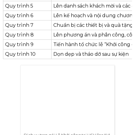
nghiệp như sau:
QUY TRÌNH
NỘI 
Quy trình 1
Lên kế hoạch và số lượng khách 
Quy trình 2
Lựa chọn địa điểm tổ chức trong 
Quy trình 3
Đề xuất, lên chi phí ước tính cho 
Quy trình 4
Lựa chọn đơn vị tổ chức sự kiện u
Quy trình 5
Lên danh sách khách mời và các đ
Quy trình 6
Lên kế hoạch và nội dung chương t
Quy trình 7
Chuẩn bị các thiết bị và quà tặng 
Quy trình 8
Lên phương án và phân công, côn
Quy trình 9
Tiến hành tổ chức lễ “Khởi công -
Quy trình 10
Dọn dẹp và tháo dỡ sau sự kiện