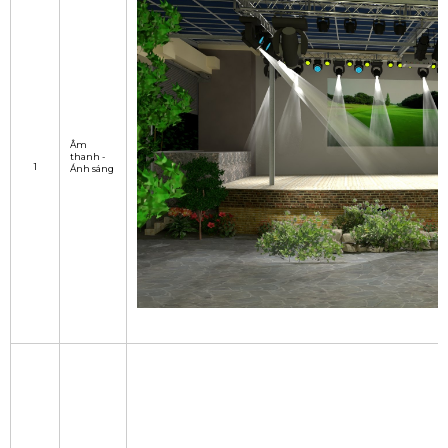
Âm
thanh -
1
Ánh sáng