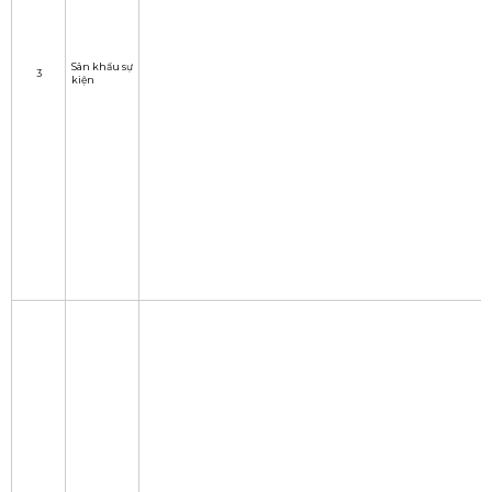
Sân khấu sự
3
kiện