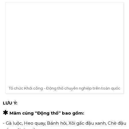
giải quyết được các vấn đề phát sinh trong buổi lễ và đề
ra các phương án dự phòng cho buổi lễ.
Chuẩn bị mâm cúng:
Ngoài các yếu tố kể ở trên, thì
mâm cúng trong buổi lễ “Khởi công -Động thổ” cũng vô
cùng quan trọng. Doanh nghiệp cần tìm hiểu trước các
nghi thức mâm cúng trong buổi lễ gồm những gì.