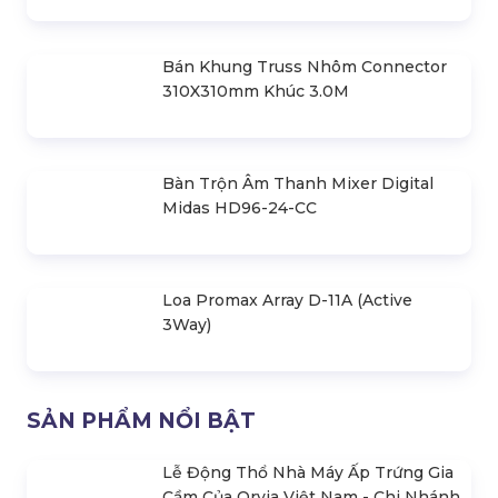
Bục Sân Khấu Kính Cường Lực Mica
Trong Suốt
Thi Công, Lắp Đặt Sân Khấu Hội
Trường Giá Rẻ Tại Hà Nội
Bán Khung Truss Nhôm Connector
310X310mm Khúc 3.0M
Bàn Trộn Âm Thanh Mixer Digital
Midas HD96-24-CC