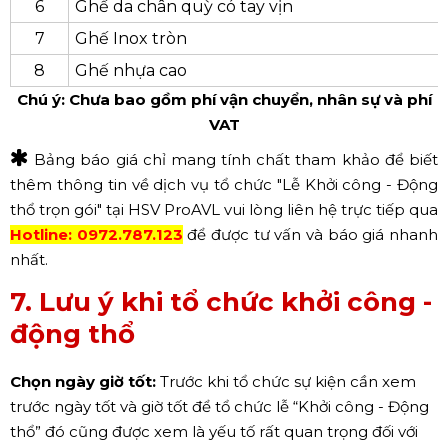
Bàn chữ nhật tùy theo kích thước:
- 1m8 x 0.5m x 0.75m
3
- 2m x 0.5m x 0.75 m
- 1m2 x 0.5 x 0.75m
4
Bàn Cocktail
5
Ghế Bar có lên xuống
6
Ghế da chân quỳ có tay vịn
7
Ghế Inox tròn
8
Ghế nhựa cao
Chú ý: Chưa bao gồm phí vận chuyển, nhân sự và phí
VAT
Bảng báo giá chỉ mang tính chất tham khảo để biết
thêm thông tin về dịch vụ tổ chức "Lễ Khởi công - Động
thổ trọn gói" tại HSV ProAVL vui lòng liên hệ trực tiếp qua
Hotline:
0972.787.123
để được tư vấn và báo giá nhanh
nhất.