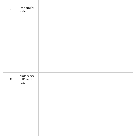
Bàn ghế sự
4
kiện
Màn hình
5
LED ngoài