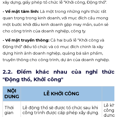
xây dựng, giấy phép tổ chức lễ "Khởi công, Động thổ".
- Về mặt tâm linh:
Là một trong những nghi thức rất
quan trọng trong kinh doanh, với mục đích cầu mong
một bước khởi đầu kinh doanh gặp may mắn, suôn sẻ
cho công trình của doanh nghiệp, công ty.
- Về mặt truyền thông:
Cả hai buổi lễ "Khởi công và
Động thổ" điều tổ chức và có mục đích chính là xây
dựng hình ảnh doanh nghiệp, quảng bá sản phẩm,
truyền thông cho công trình, dự án của doanh nghiệp.
2.2. Điểm khác nhau của nghi thức
"Động thổ, Khởi công"
NỘI
LỄ KHỞI CÔNG
DUNG
Lễ khở
Thời
Lễ động thổ sẽ được tổ chức sau khi
công t
gian
công trình được cấp phép xây dựng.
dựng.