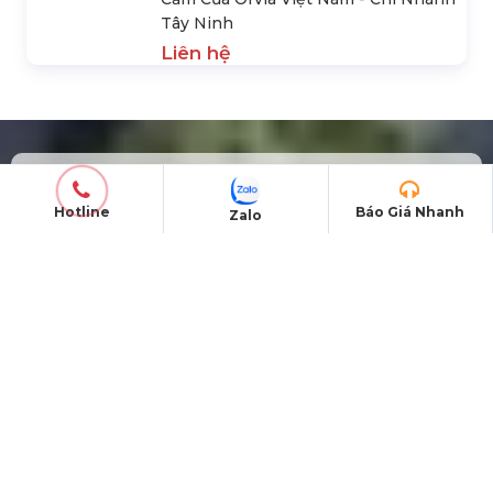
Loa Promax Array D-11A (Active
3Way)
SẢN PHẨM NỔI BẬT
Lễ Động Thổ Nhà Máy Ấp Trứng Gia
Cầm Của Orvia Việt Nam - Chi Nhánh
Hotline
Báo Giá Nhanh
Zalo
Tây Ninh
Liên hệ
ĐỊA CHỈ VĂN PHÒNG
Trụ sở Hà Nội:
229, Đ. Vân Trì, Xã Phúc Thịnh, Hà
Nội