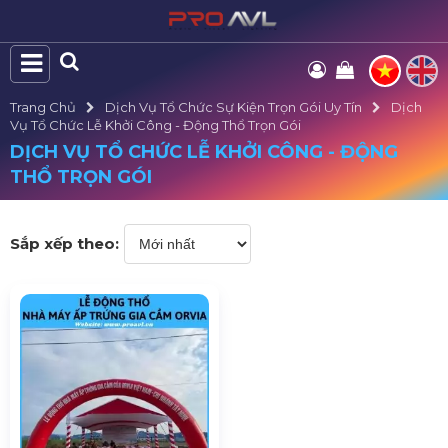
Trang Chủ
Dịch Vụ Tổ Chức Sự Kiện Trọn Gói Uy Tín
Dịch
Vụ Tổ Chức Lễ Khởi Công - Động Thổ Trọn Gói
DỊCH VỤ TỔ CHỨC LỄ KHỞI CÔNG - ĐỘNG
THỔ TRỌN GÓI
Sắp xếp theo: