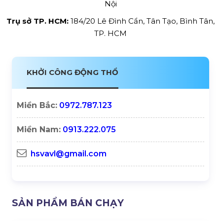
Hà Nội:
0972.787.123
TP.HCM:
0913.222.075
Email:
hsvavl@gmail.com
Website:
https://proavl.vn/
Trụ sở Hà Nội:
Số 229, Đ. Vân Trì, Vân Nội, Đông Anh, Hà
Nội
Trụ sở TP. HCM:
184/20 Lê Đình Cẩn, Tân Tạo, Bình Tân,
TP. HCM
KHỞI CÔNG ĐỘNG THỔ
Miền Bắc:
0972.787.123
Miền Nam:
0913.222.075