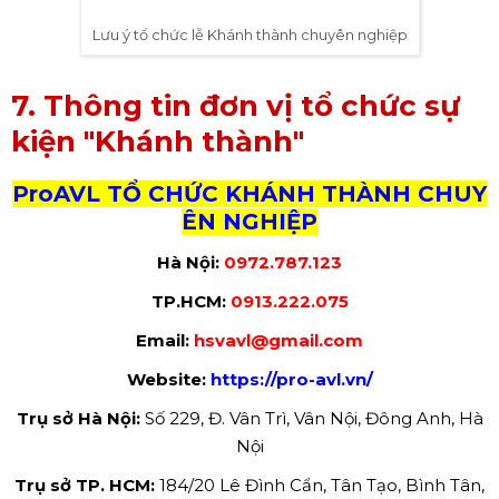
Lưu ý tổ chức lễ Khánh thành chuyên nghiệp
7. Thông tin đơn vị tổ chức sự
kiện "Khánh thành"
ProAVL TỔ CHỨC KHÁNH THÀNH CHUY
ÊN NGHIỆP
Hà Nội:
0972.787.123
TP.HCM:
0913.222.075
Email:
hsvavl@gmail.com
Website:
https://pro-avl.vn/
Trụ sở Hà Nội:
Số 229, Đ. Vân Trì, Vân Nội, Đông Anh, Hà
Nội
Trụ sở TP. HCM:
184/20 Lê Đình Cẩn, Tân Tạo, Bình Tân,