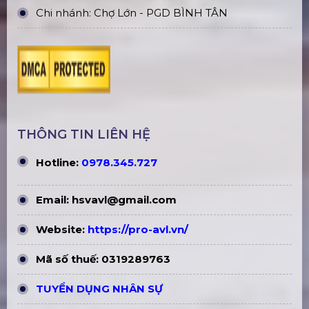
Số tài khoản:
112003034161
Ngân hàng: Vietinbank
Chi nhánh: Chợ Lớn - PGD BÌNH TÂN
THÔNG TIN LIÊN HỆ
Hotline:
0978.345.727
Email:
hsvavl@gmail.com
Website:
https://pro-avl.vn/