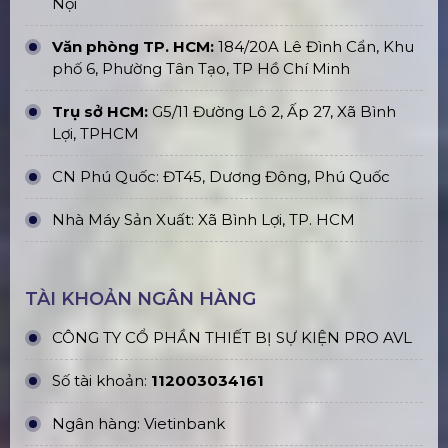
ĐỊA CHỈ VĂN PHÒNG
Trụ sở Hà Nội:
229, Đ. Vân Trì, Xã Phúc Thịnh, Hà
Nội
Văn phòng TP. HCM:
184/20A Lê Đình Cẩn, Khu
phố 6, Phường Tân Tạo, TP Hồ Chí Minh
Trụ sở HCM:
G5/11 Đường Lô 2, Ấp 27, Xã Bình
Lợi, TPHCM
CN Phú Quốc: ĐT45, Dương Đông, Phú Quốc
Nhà Máy Sản Xuất: Xã Bình Lợi, TP. HCM
TÀI KHOẢN NGÂN HÀNG
CÔNG TY CỔ PHẦN THIẾT BỊ SỰ KIỆN PRO AVL