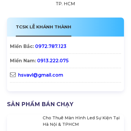
TP. HCM
TCSK LỄ KHÁNH THÀNH
Miền Bắc:
0972.787.123
Miền Nam:
0913.222.075
hsvavl@gmail.com
SẢN PHẨM BÁN CHẠY
Cho Thuê Màn Hình Led Sự Kiện Tại
Hà Nội & TPHCM