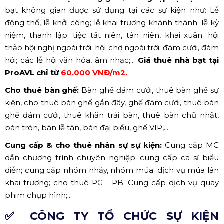
bạt không gian được sử dụng tại các sự kiện như: Lễ
động thổ, lễ khởi công; lễ khai trương khánh thành; lễ kỷ
niệm, thanh lập; tiệc tất niên, tân niên, khai xuân; hội
thảo hội nghị ngoài trời; hội chợ ngoài trời; đám cưới, đám
hỏi; các lễ hội văn hóa, âm nhạc;...
Giá thuê nhà bạt tại
ProAVL chỉ từ
60.000 VNĐ/m2.
Cho thuê bàn ghế:
Bàn ghế đám cưới, thuê bàn ghế sự
kiện, cho thuê bàn ghế gần đây, ghế đám cưới, thuê bàn
ghế đám cưới, thuê khăn trải bàn, thuê bàn chữ nhật,
bàn tròn, bàn lễ tân, bàn đại biểu, ghế VIP,...
Cung cấp & cho thuê nhân sự sự kiện:
Cung cấp MC
dẫn chương trình chuyên nghiệp; cung cấp ca sĩ biểu
diễn; cung cấp nhóm nhảy, nhóm múa; dịch vụ múa lân
khai trương; cho thuê PG - PB; Cung cấp dịch vụ quay
phim chụp hình;...
✅ CÔNG TY TỔ CHỨC SỰ KIỆN