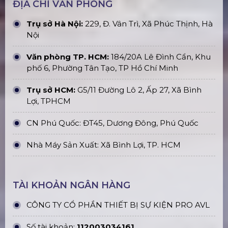
ĐỊA CHỈ VĂN PHÒNG
Trụ sở Hà Nội:
229, Đ. Vân Trì, Xã Phúc Thịnh, Hà
Nội
Văn phòng TP. HCM:
184/20A Lê Đình Cẩn, Khu
phố 6, Phường Tân Tạo, TP Hồ Chí Minh
Trụ sở HCM:
G5/11 Đường Lô 2, Ấp 27, Xã Bình
Lợi, TPHCM
CN Phú Quốc: ĐT45, Dương Đông, Phú Quốc
Nhà Máy Sản Xuất: Xã Bình Lợi, TP. HCM
TÀI KHOẢN NGÂN HÀNG
CÔNG TY CỔ PHẦN THIẾT BỊ SỰ KIỆN PRO AVL
Số tài khoản:
112003034161