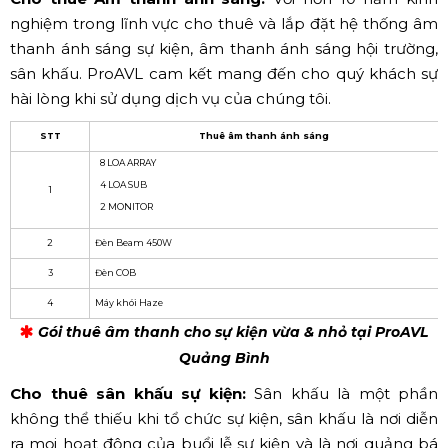
nghiệm trong lĩnh vực cho thuê và lắp đặt hệ thống âm
thanh ánh sáng sự kiện, âm thanh ánh sáng hội trường,
sân khấu. ProAVL cam kết mang đến cho quý khách sự
hài lòng khi sử dụng dịch vụ của chúng tôi.
STT
Thuê âm thanh ánh sáng
8 LOA ARRAY
4 LOA SUB
1
2 MONITOR
2
Đèn Beam 450W
3
Đèn COB
4
Máy khói Haze
G
ói thuê âm thanh cho sự kiện vừa & nhỏ tại ProAVL
Quảng Bình
Cho thuê sân khấu sự kiện:
Sân khấu là một phần
không thể thiếu khi tổ chức sự kiện, sân khấu là nơi diễn
ra mọi hoạt động của buổi lễ sự kiện và là nơi quảng bá