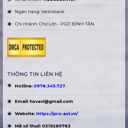
Ngân hàng: Vietinbank
Chi nhánh: Chợ Lớn - PGD BÌNH TÂN
THÔNG TIN LIÊN HỆ
Hotline:
0978.345.727
Email:
hsvavl@gmail.com
Website:
https://pro-avl.vn/
Mã số thuế: 0319289763