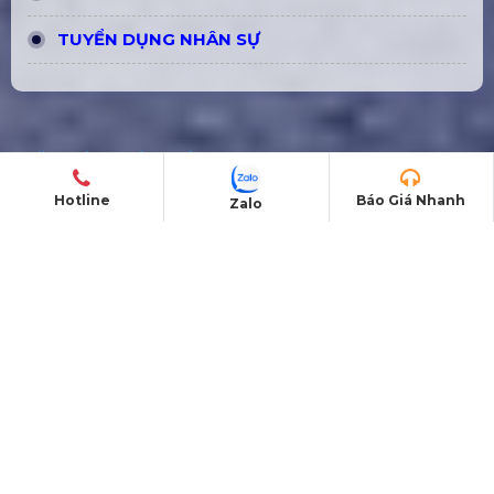
TUYỂN DỤNG NHÂN SỰ
CHĂM SÓC KHÁCH HÀNG
Liên hệ
Hotline
Báo Giá Nhanh
Zalo
Tra cứu đơn hàng
Hướng dẫn đăng ký
Chính sách bảo hành
Chính sách bán hàng
SẢN PHẨM
Âm thanh ánh sáng
Màn hình LED