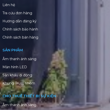
Liên hệ
Tra cứu đơn hàng
Hướng dẫn đăng ký
Chính sách bảo hành
Chính sách bán hàng
SẢN PHẨM
Âm thanh ánh sáng
Màn hình LED
Sân khấu di động
Khung Truss nhôm
CHO THUÊ THIẾT BỊ SỰ KIỆN
Âm thanh ánh sáng