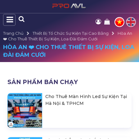
Trang Chủ
Thiết Bị Tổ Chức Sự Kiện Tại Cao Bằng
Hòa An
❤️️ Cho Thuê Thiết Bị Sự Kiện, Loa Đài Đám Cưới
HÒA AN ❤️️ CHO THUÊ THIẾT BỊ SỰ KIỆN, LOA
ĐÀI ĐÁM CƯỚI
SẢN PHẨM BÁN CHẠY
Cho Thuê Màn Hình Led Sự Kiện Tại
Hà Nội & TPHCM