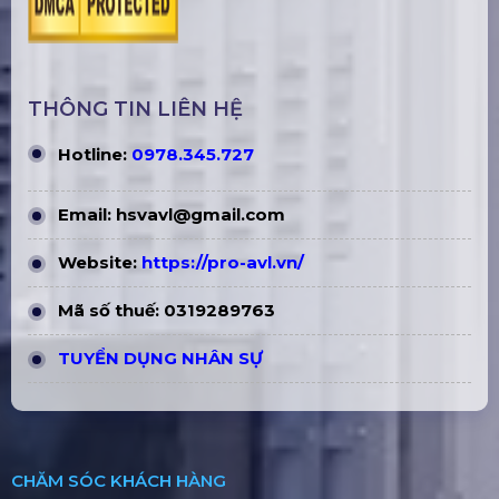
THÔNG TIN LIÊN HỆ
Hotline:
0978.345.727
Email:
hsvavl@gmail.com
Website:
https://pro-avl.vn/
Mã số thuế: 0319289763
TUYỂN DỤNG NHÂN SỰ
CHĂM SÓC KHÁCH HÀNG