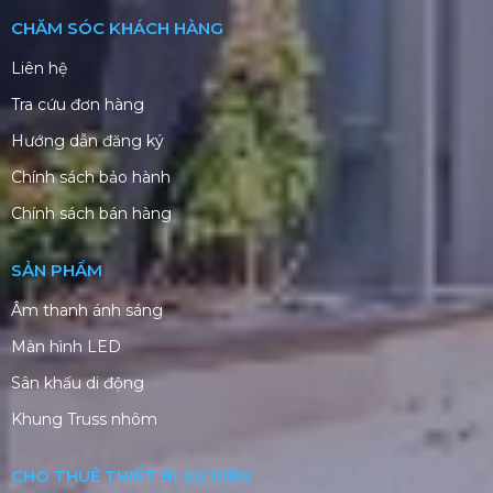
CHĂM SÓC KHÁCH HÀNG
Liên hệ
Tra cứu đơn hàng
Hướng dẫn đăng ký
Chính sách bảo hành
Chính sách bán hàng
SẢN PHẨM
Âm thanh ánh sáng
Màn hình LED
Sân khấu di động
Khung Truss nhôm
CHO THUÊ THIẾT BỊ SỰ KIỆN