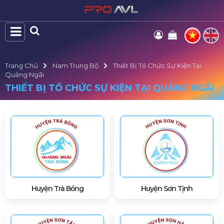
Trang Chủ
Nam Trung Bộ
Thiết Bị Tổ Chức Sự Kiện Tại
Quảng Ngãi
THIẾT BỊ TỔ CHỨC SỰ KIỆN TẠI QUẢNG NGÃI
Huyện Trà Bồng
Huyện Sơn Tịnh