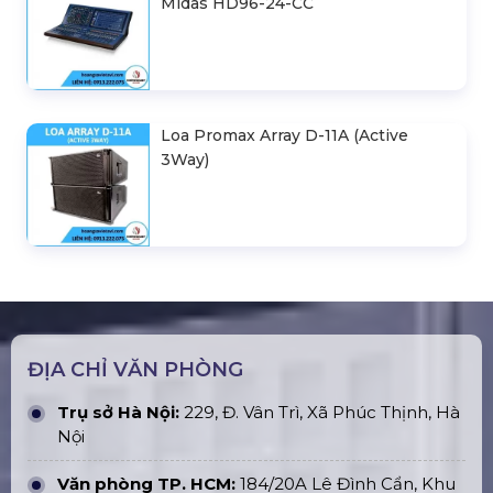
Midas HD96-24-CC
Loa Promax Array D-11A (Active
3Way)
ĐỊA CHỈ VĂN PHÒNG
Trụ sở Hà Nội:
229, Đ. Vân Trì, Xã Phúc Thịnh, Hà
Nội
Văn phòng TP. HCM:
184/20A Lê Đình Cẩn, Khu