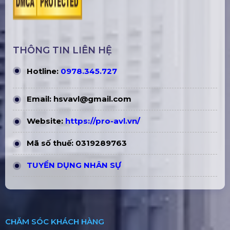
THÔNG TIN LIÊN HỆ
Hotline:
0978.345.727
Email:
hsvavl@gmail.com
Website:
https://pro-avl.vn/
Mã số thuế: 0319289763
TUYỂN DỤNG NHÂN SỰ
CHĂM SÓC KHÁCH HÀNG