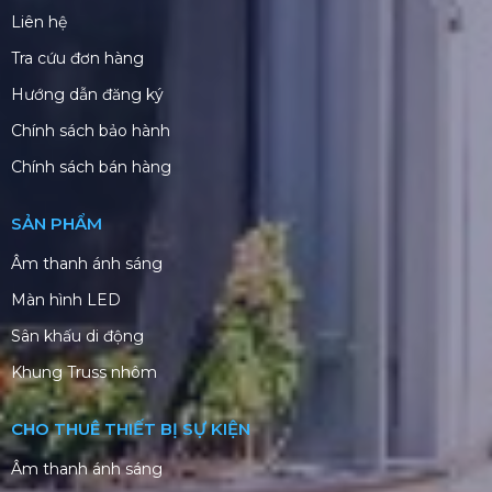
Liên hệ
Tra cứu đơn hàng
Hướng dẫn đăng ký
Chính sách bảo hành
Chính sách bán hàng
SẢN PHẨM
Âm thanh ánh sáng
Màn hình LED
Sân khấu di động
Khung Truss nhôm
CHO THUÊ THIẾT BỊ SỰ KIỆN
Âm thanh ánh sáng