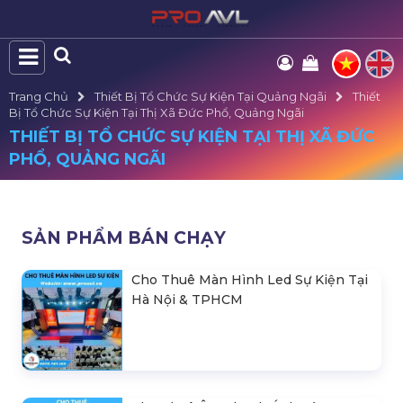
Trang Chủ
Thiết Bị Tổ Chức Sự Kiện Tại Quảng Ngãi
Thiết
Bị Tổ Chức Sự Kiện Tại Thị Xã Đức Phổ, Quảng Ngãi
THIẾT BỊ TỔ CHỨC SỰ KIỆN TẠI THỊ XÃ ĐỨC
PHỔ, QUẢNG NGÃI
SẢN PHẨM BÁN CHẠY
Cho Thuê Màn Hình Led Sự Kiện Tại
Hà Nội & TPHCM