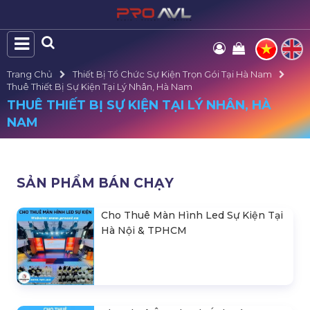
Trang Chủ
Thiết Bị Tổ Chức Sự Kiện Trọn Gói Tại Hà Nam
Thuê Thiết Bị Sự Kiện Tại Lý Nhân, Hà Nam
THUÊ THIẾT BỊ SỰ KIỆN TẠI LÝ NHÂN, HÀ
NAM
SẢN PHẨM BÁN CHẠY
Cho Thuê Màn Hình Led Sự Kiện Tại
Hà Nội & TPHCM