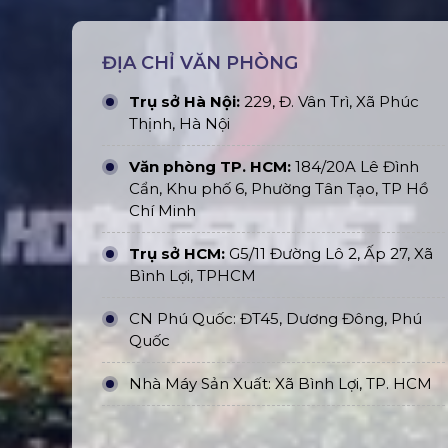
ĐỊA CHỈ VĂN PHÒNG
Trụ sở Hà Nội:
229, Đ. Vân Trì, Xã Phúc
Thịnh, Hà Nội
Văn phòng TP. HCM:
184/20A Lê Đình
Cẩn, Khu phố 6, Phường Tân Tạo, TP Hồ
Chí Minh
Trụ sở HCM:
G5/11 Đường Lô 2, Ấp 27, Xã
Bình Lợi, TPHCM
CN Phú Quốc: ĐT45, Dương Đông, Phú
Quốc
Nhà Máy Sản Xuất: Xã Bình Lợi, TP. HCM