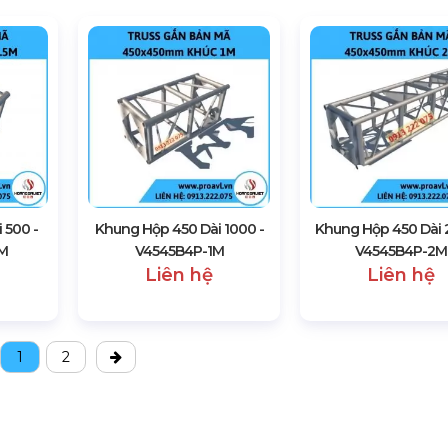
 500 -
Khung Hộp 450 Dài 1000 -
Khung Hộp 450 Dài 
5M
V4545B4P-1M
V4545B4P-2M
Liên hệ
Liên hệ
1
2