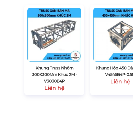
Khung Truss Nhôm
Khung Hộp 450 Dài
300X300Mm Khúc 2M -
V4545B4P-0.
V3030B4P
Liên hệ
Liên hệ