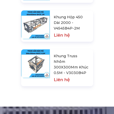
Khung Hộp 450
Dài 2000 -
V4545B4P-2M
Liên hệ
Khung Truss
Nhôm
300X300Mm Khúc
0.5M - V3030B4P
Liên hệ