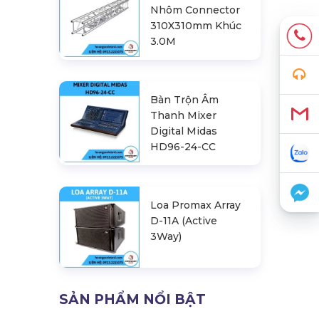
Nhôm Connector
310X310mm Khúc
3.0M
Bàn Trộn Âm
Thanh Mixer
Digital Midas
HD96-24-CC
Loa Promax Array
D-11A (Active
3Way)
SẢN PHẨM NỔI BẬT