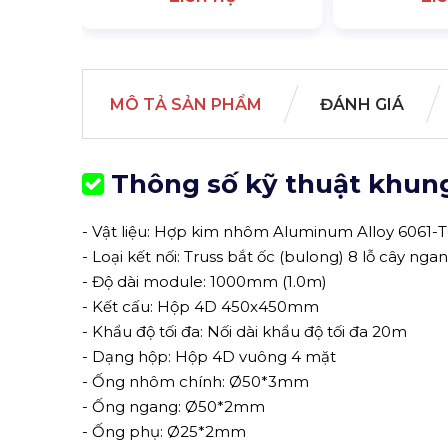
MÔ TẢ SẢN PHẨM
ĐÁNH GIÁ
Thông số kỹ thuật k
hung
- Vật liệu: Hợp kim nhôm Aluminum Alloy 6061-
- Loại kết nối: Truss bắt ốc (bulong) 8 lỗ cây n
- Độ dài module: 1000mm (1.0m)
- Kết cấu: Hộp 4D 450x450mm
- Khẩu độ tối đa: Nối dài khẩu độ tối đa 20m
- Dạng hộp: Hộp 4D vuông 4 mặt
- Ống nhôm chính: Ø50*3mm
- Ống ngang: Ø50*2mm
- Ống phụ: Ø25*2mm