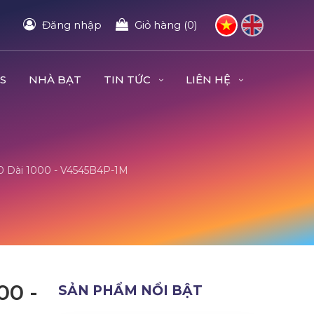
Đăng nhập
Giỏ hàng (0)
S
NHÀ BẠT
TIN TỨC
LIÊN HỆ
 Dài 1000 - V4545B4P-1M
0 -
SẢN PHẨM NỔI BẬT