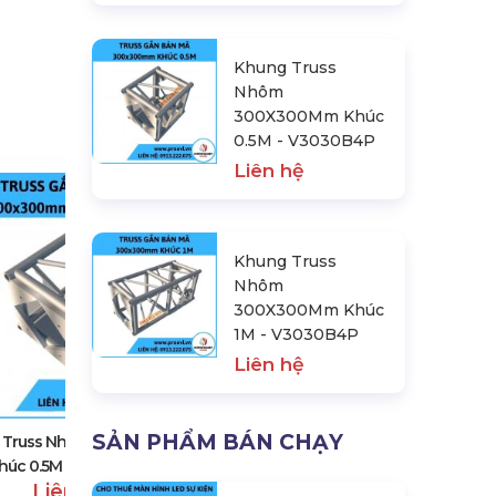
Khung Truss
Nhôm
300X300Mm Khúc
0.5M - V3030B4P
Liên hệ
Khung Truss
Nhôm
300X300Mm Khúc
1M - V3030B4P
Khung Truss Nhôm 300X300Mm
Liên hệ
Khúc 1M - V3030B4P
Liên hệ
SẢN PHẨM BÁN CHẠY
 Truss Nhôm 300X300Mm
húc 0.5M - V3030B4P
Liên hệ