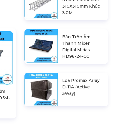
310X310mm Khúc
3.0M
Bàn Trộn Âm
Thanh Mixer
Digital Midas
HD96-24-CC
Loa Promax Array
D-11A (Active
hôm
3Way)
.5M -