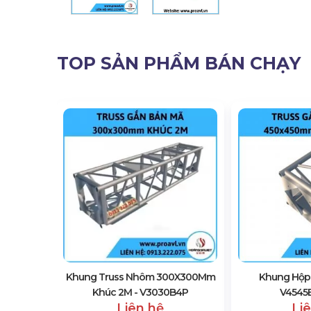
TOP SẢN PHẨM BÁN CHẠY
0X300Mm
B4P
Khung Truss Nhôm 300X300Mm
Khung Hộp 
Khúc 2M - V3030B4P
V4545
Liên hệ
Li