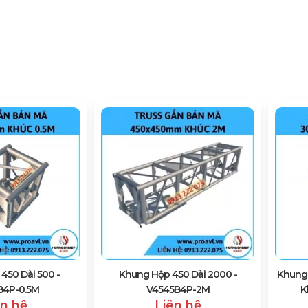
450 Dài 500 -
Khung Hộp 450 Dài 2000 -
Khung
B4P-0.5M
V4545B4P-2M
K
ên hệ
Liên hệ