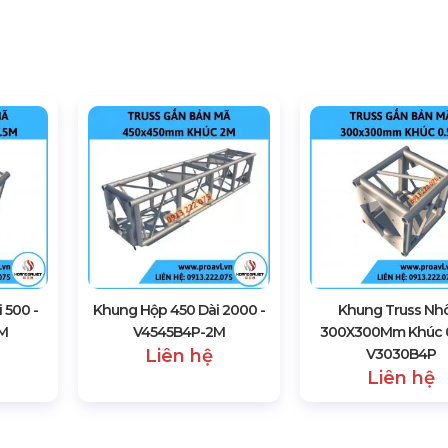
 500 -
Khung Hộp 450 Dài 2000 -
Khung Truss N
5M
V4545B4P-2M
300X300Mm Khúc 0
Liên hệ
V3030B4P
Liên hệ