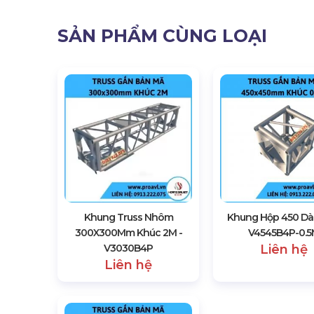
SẢN PHẨM CÙNG LOẠI
Khung Truss Nhôm
Khung Hộp 450 Dài
300X300Mm Khúc 2M -
V4545B4P-0.
V3030B4P
Liên hệ
Liên hệ